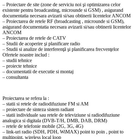
– Proiectare de site (zone de serviciu noi şi optimizarea celor
existente pentru broadcasting, microunde si GSM) , asigurand
documentatia necesara avizarii si/sau obtinerii licentelor ANCOM
– Proiectarea de retele RF (broadcasting , microunde si GSM),
asigurand documentatia necesara avizarii si/sau obtinerii licentelor
ANCOM
– Proiectarea de retele de CATV
– Studii de acoperire şi planificare radio
– Studii si analize de interferenţă şi planificarea frecvenţelor
Ofertele noastre includ :
– studii tehnice
– proiecte tehnice
– documentatii de executie si montaj
– consultanta
Proiectarea se refera la :
– statii si retele de radiodifuziune FM si AM
– proiectare de sinteza sistem radiant
– statii individuale sau retele de televiziune si radiodifuziune
analogica si digitala (DVB-T/H, DMB, DAB, DRM)
– retele de telefonie mobile (2G, 3G, 4G)
– link-uri radio (SDH, PDH, WiMAX) point to poin , point to
multipoint, wireless local loop